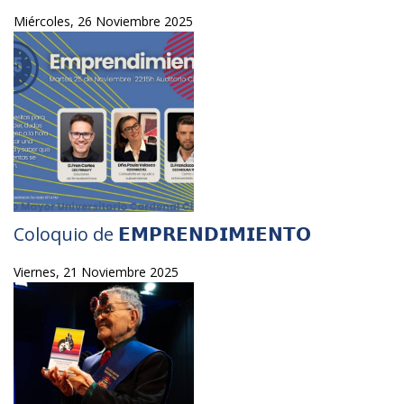
Miércoles, 26 Noviembre 2025
Coloquio de 𝗘𝗠𝗣𝗥𝗘𝗡𝗗𝗜𝗠𝗜𝗘𝗡𝗧𝗢
Viernes, 21 Noviembre 2025